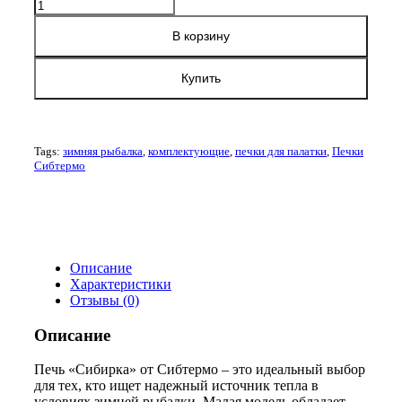
Количество
товара
Печь
В корзину
дровяная
Сибтермо
Купить
"Сибирка"
12
л
1
мм
Tags:
зимняя рыбалка
,
комплектующие
,
печки для палатки
,
Печки
малая
Сибтермо
(Нержавеющая
сталь)
Описание
Характеристики
Отзывы (0)
Описание
Печь «Сибирка» от Сибтермо – это идеальный выбор
для тех, кто ищет надежный источник тепла в
условиях зимней рыбалки. Малая модель обладает