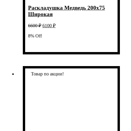
Раскладушка Медведь 200х75
Широкая
Первоначальная
Текущая
6600
₽
6100
₽
цена
цена:
составляла
8% Off
6100 ₽.
6600 ₽.
Товар по акции!