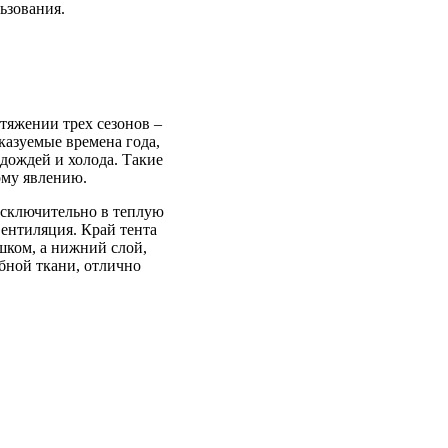
ьзования.
тяжении трех сезонов –
сказуемые времена года,
 дождей и холода. Такие
ому явлению.
исключительно в теплую
вентиляция. Край тента
шком, а нижний слой,
бной ткани, отлично