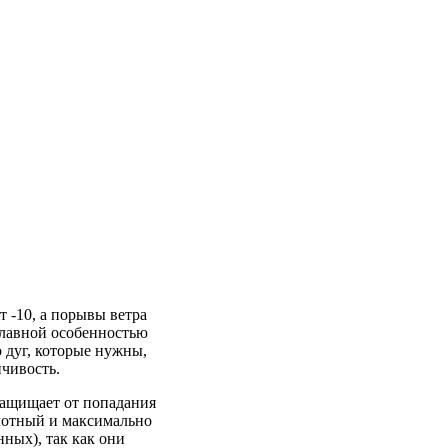
т -10, а порывы ветра
 Главной особенностью
 дуг, которые нужны,
йчивость.
защищает от попадания
плотный и максимально
ных), так как они