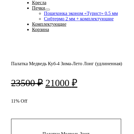
Кресла
Печки
Пошехонка эконом «Турист» 0.5 мм
Сибтермо 2 мм + комплектующие
Комплектующие
Корзина
Палатка Медведь Куб-4 Зима-Лето Лонг (удлиненная)
Первоначальная
Текущая
23500
₽
21000
₽
цена
цена:
составляла
11% Off
21000 ₽.
23500 ₽.
Палатки Медведь Зонт