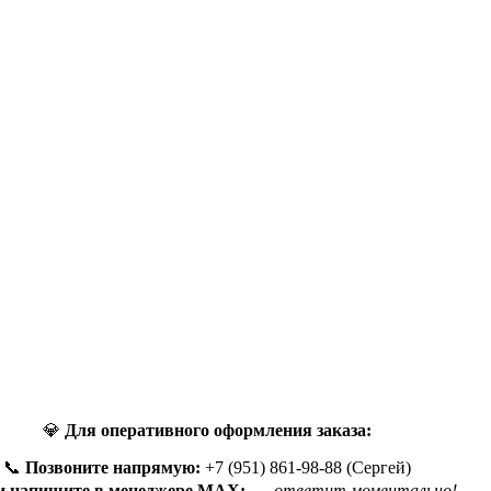
💎
Для оперативного оформления заказа:
📞
Позвоните напрямую:
+7 (951) 861-98-88 (Сергей)
и напишите в менеджере MAX:
— ответит моментально!