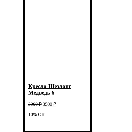
Кресло-Шезлонг
Медведь 6
Первоначальная
Текущая
3900
₽
3500
₽
цена
цена:
составляла
10% Off
3500 ₽.
3900 ₽.