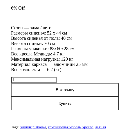
составляла
6% Off
6500 ₽.
6900 ₽.
Сезон — зима / лето
Размеры сиденья: 52 х 44 см
Высота сиденья от пола: 40 см
Высота спинки: 70 см
Размеры упаковки: 88х60х28 см
Вес кресла Медведь: 4.7 кг
Максимальная нагрузка: 120 кг
Материал каркаса — алюминий 25 мм
Вес комплекта — 6.2 (кг)
Количество
товара
Кресло-
В корзину
шезлонг
Медведь
Купить
7
Tags:
зимняя рыбалка
,
кемпинговая мебель
,
кресло
,
летняя