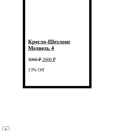
Кресло-Шезлонг
Медведь 4
Первоначальная
Текущая
3000
₽
2600
₽
цена
цена:
составляла
13% Off
2600 ₽.
3000 ₽.
Close
×