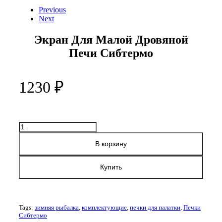
Previous
Next
Экран Для Малой Дровяной
Печи Сибтермо
1230
₽
Количество
товара
Экран
В корзину
для
малой
Купить
дровяной
печи
Сибтермо
Tags:
зимняя рыбалка
,
комплектующие
,
печки для палатки
,
Печки
Сибтермо