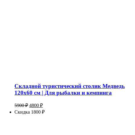
Складной туристический столик Медведь
120х60 см | Для рыбалки и кемпинга
Первоначальная
Текущая
5900
₽
4800
₽
цена
цена:
Скидка 1800 ₽
составляла
4800 ₽.
5900 ₽.