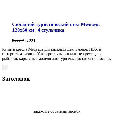
Складной туристический стол Медведь
120х60 см | 4 стульчика
Первоначальная
Текущая
9000
₽
7200
₽
цена
цена:
составляла
Купить кресла Медведь для раскладушек и лодок ПВХ в
7200 ₽.
интернет-магазине. Универсальные складные кресла для
9000 ₽.
рыбалки, каркасные модели для туризма. Доставка по России.
Close
×
product
quick
Заголовок
view
закажите обратный звонок